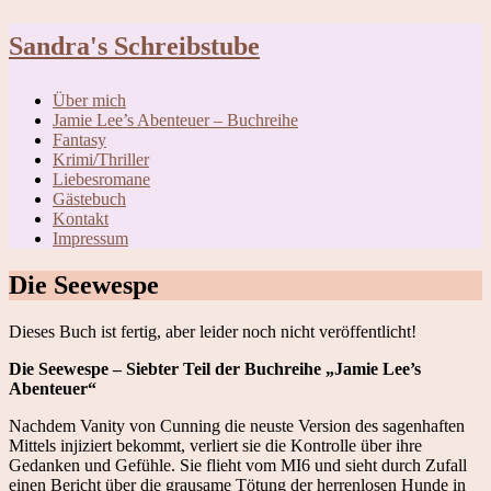
Skip
Sandra's Schreibstube
to
content
Über mich
Jamie Lee’s Abenteuer – Buchreihe
Fantasy
Krimi/Thriller
Liebesromane
Gästebuch
Kontakt
Impressum
Die Seewespe
Dieses Buch ist fertig, aber leider noch nicht veröffentlicht!
Die Seewespe – Siebter Teil der Buchreihe
„Jamie Lee’s
Abenteuer“
Nachdem Vanity von Cunning die neuste Version des sagenhaften
Mittels injiziert bekommt, verliert sie die Kontrolle über ihre
Gedanken und Gefühle. Sie flieht vom MI6 und sieht durch Zufall
einen Bericht über die grausame Tötung der herrenlosen Hunde in