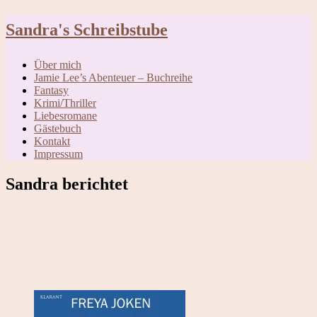
Skip
Sandra's Schreibstube
to
content
Über mich
Jamie Lee’s Abenteuer – Buchreihe
Fantasy
Krimi/Thriller
Liebesromane
Gästebuch
Kontakt
Impressum
Sandra berichtet