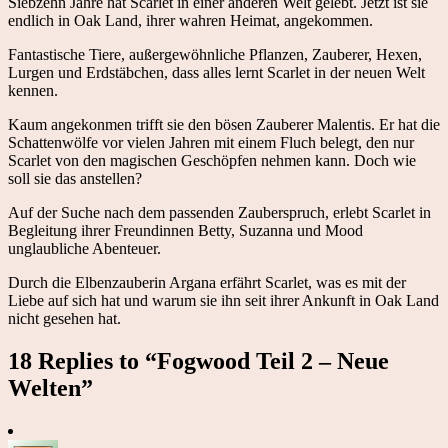
Siebzehn Jahre hat Scarlet in einer anderen Welt gelebt. Jetzt ist sie
endlich in Oak Land, ihrer wahren Heimat, angekommen.
Fantastische Tiere, außergewöhnliche Pflanzen, Zauberer, Hexen,
Lurgen und Erdstäbchen, dass alles lernt Scarlet in der neuen Welt
kennen.
Kaum angekonmen trifft sie den bösen Zauberer Malentis. Er hat die
Schattenwölfe vor vielen Jahren mit einem Fluch belegt, den nur
Scarlet von den magischen Geschöpfen nehmen kann. Doch wie
soll sie das anstellen?
Auf der Suche nach dem passenden Zauberspruch, erlebt Scarlet in
Begleitung ihrer Freundinnen Betty, Suzanna und Mood
unglaubliche Abenteuer.
Durch die Elbenzauberin Argana erfährt Scarlet, was es mit der
Liebe auf sich hat und warum sie ihn seit ihrer Ankunft in Oak Land
nicht gesehen hat.
18 Replies to “Fogwood Teil 2 – Neue
Welten”