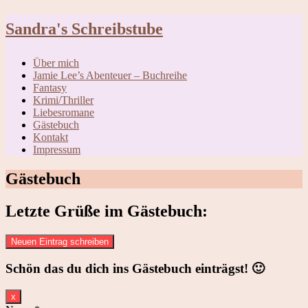
Skip
Sandra's Schreibstube
to
content
Über mich
Jamie Lee’s Abenteuer – Buchreihe
Fantasy
Krimi/Thriller
Liebesromane
Gästebuch
Kontakt
Impressum
Gästebuch
Letzte Grüße im Gästebuch:
Schön das du dich ins Gästebuch einträgst! 🙂
Dieses
x
Formular